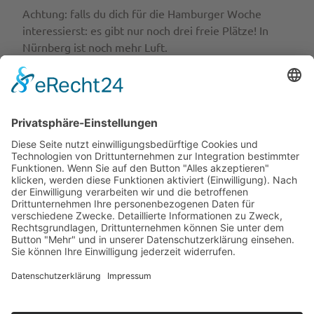
Achtung: falls du dich für die Hamburger Woche
interessierst: es gibt nur noch drei freie Plätze! In
Nürnberg ist noch mehr Luft.
Interessierst du dich auch für individuelle
Fördermöglichkeiten? Buche unser
kostenloses Info-
Webinar am 24. April 2025.
Datenschutz
Impressum
AGB
Widerruf