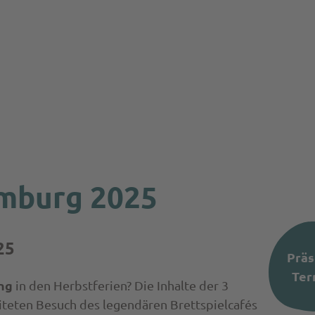
mburg 2025
25
Präs
Ter
ng
in den Herbstferien? Die Inhalte der 3
teten Besuch des legendären Brettspielcafés