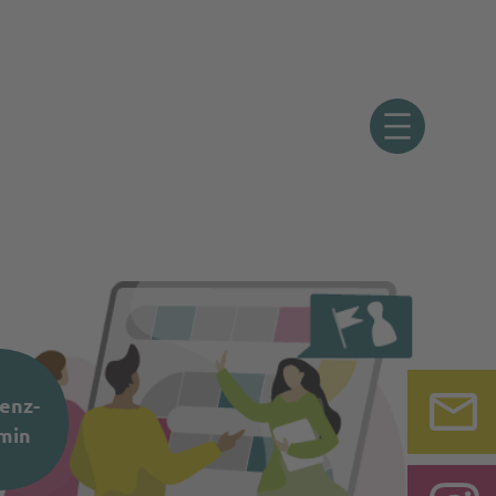
enz-
min