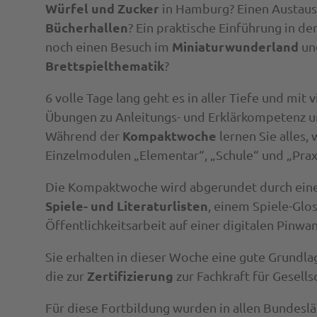
Würfel und Zucker
in Hamburg? Einen Austau
Bücherhallen
? Ein praktische Einführung in 
Miniaturwunderland
noch einen Besuch im
un
Brettspielthematik
?
6 volle Tage lang geht es in aller Tiefe und mit
Übungen zu Anleitungs- und Erklärkompetenz u
Kompaktwoche
Während der
lernen Sie alles,
Einzelmodulen „Elementar“, „Schule“ und „Praxi
Die
Kompaktwoche
wird abgerundet durch ei
Spiele- und Literaturlisten
, einem Spiele-Glo
Öffentlichkeitsarbeit auf einer digitalen Pinwa
Sie erhalten in dieser Woche eine gute Grundla
Zertifizierung
die zur
zur Fachkraft für Gesellsc
Für diese Fortbildung wurden in allen Bundesl