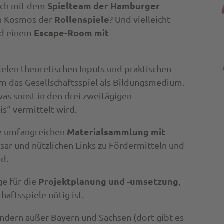
Spielteam der Hamburger
sch mit dem
Rollenspiele
den Kosmos der
? Und vielleicht
Escape-Room mit
d einem
 vielen theoretischen Inputs und praktischen
m das Gesellschaftsspiel als Bildungsmedium.
 was sonst in den drei zweitägigen
s“ vermittelt wird.
Materialsammlung mit
ne umfangreichen
ssar und nützlichen Links zu Fördermitteln und
nd.
Projektplanung und -umsetzung
ge für die
,
haftsspiele nötig ist.
ändern außer Bayern und Sachsen (dort gibt es