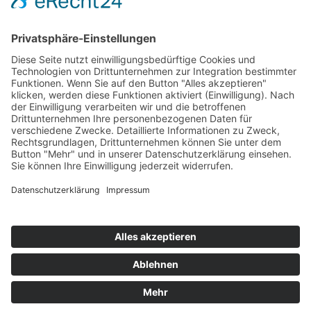
Mehr Infos hier:
Webinar Let’s Play!
Datenschutz
Impressum
AGB
Widerruf
0.11g of CO
/view
Website Carbon
2