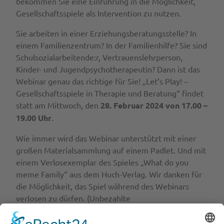
bekommen Sie eine Einführung in die Möglichkeit,
Gesellschaftsspiele als Intervention zu nutzen.
Sie arbeiten in einer Erziehungsberatungsstelle? In
einem Familienzentrum? In der Familienhilfe? Sie sind
Schulsozialarbeitende:r, Vertrauenslehrperson,
Kinder- und Jugendpsychotherapeutin? Dann ist das
Webinar genau das richtige für Sie! „Let’s Play! –
Gesellschaftsspiele in Therapie und Beratung“ findet
statt am Mittwoch, den
28. Februar 2024 von 17.00 –
19.00 Uhr
.
Wie immer wird das Webinar unterstützt mit einer
großen Materialsammlung auf einem Padlet. Und mit
einem Verlosexemplar des Spieles „What do you
meme Family“ aus dem Huch-Verlag. Wir danken für
die Möglichkeit, das Spiel während des Webinars
verlosen zu dürfen. (Unbezahlte
Werbung/Verlosexemplar).