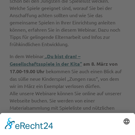
schon bei den Jüngsten die Spielelust wecken.
Welche Spiele geeignet sind, worauf Sie bei der
Anschaffung achten sollten und wie Sie das
gemeinsame Spielen in Ihrer Einrichtung anleiten
können, erfahren Sie in diesem Webinar. Dazu noch
Tipps für gelingende Elternarbeit und Infos zur
frühkindlichen Entwicklung.
In dem Webinar
„Du bist dran! –
Gesellschaftsspiele in der Kita“
am 8. März von
17.00-19.00 Uhr
bekommen Sie auch einen Blick auf
das süße neue Kinderspiel „Zungen raus“, von dem
wir im März ein Exemplar verlosen dürfen.
Alle unsere Webinare können Sie online auf unserer
Webseite buchen. Sie werden von einer
Materialsammlung mit Spieleliste und nützlichen
Links auf einem Padlet unterstützt. Hier geht’s zur
Webinar:“
Du bist dran! – Gesellschaftsspiele in der
Kita“