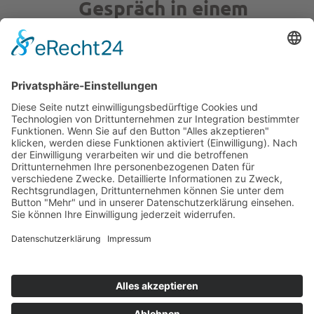
Gespräch in einem
Jahr.
PLATO
Datenschutz
Impressum
AGB
Widerruf
0.11g of CO
/view
Website Carbon
2