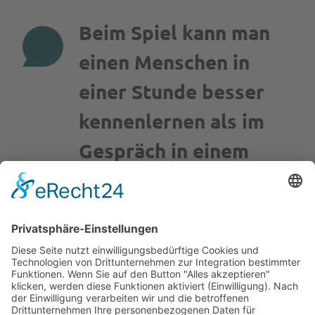
Beim Spiel kann man
einen Menschen in
einer Stunde besser
kennenlernen als im
Gespräch in einem
Jahr.
PLATO