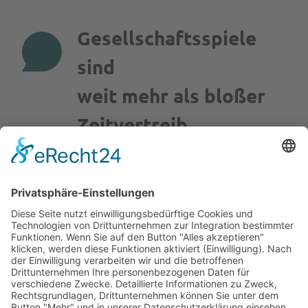
Gesellschaftsspiele
sind
weit mehr als bloßer
Zeitvertreib.
ANGELA MERKEL,
BUNDESKANZLERIN A.D.