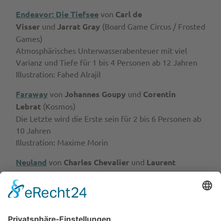
Endeavor: Die Tiefsee
von
Carl de
Visser
und
Jarrat Gray
(Board Game Circus / Frosted
Games)
Atmosphärisches Unterwasserabenteuer mit viel
Varianz und Tiefe für 1 bis 4 Personen ab 12 Jahren
Illustration: Fahed Alrajil
Faraway
von
Johannes Goupy
und
Corentin
Lebrat
(Kosmos)
Die Letzte wird die Erste sein für 2 bis 6 Personen ab
10 Jahren
Illustration: Maxime Morin
Neuland
von
Charles Chevalier
und
Laurent
Escoffier
(Game Factory)
Taktisches Wikinger-Gerangel um die beste Beute für
2 bis 4 Personen ab 10 Jahren
Illustration: Xavier Gueniffey Durin