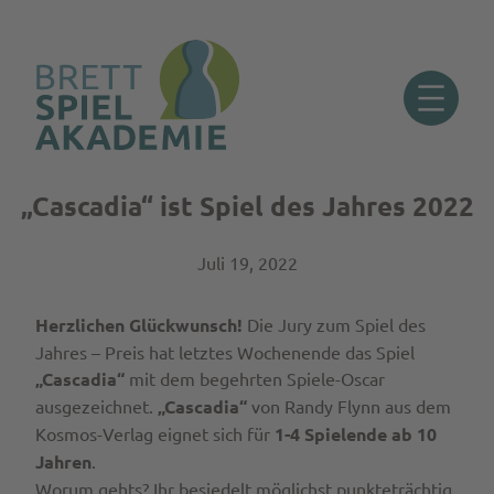
„Cascadia“ ist Spiel des Jahres 2022
Zum
Inhalt
springen
Juli 19, 2022
Herzlichen Glückwunsch!
Die Jury zum Spiel des
Jahres – Preis hat letztes Wochenende das Spiel
„Cascadia“
mit dem begehrten Spiele-Oscar
ausgezeichnet.
„Cascadia“
von Randy Flynn aus dem
Kosmos-Verlag eignet sich für
1-4 Spielende ab 10
Jahren
.
Worum gehts? Ihr besiedelt möglichst punkteträchtig