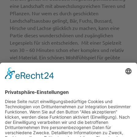
eine Landschaft mit abwechslungsreichen Tieren und
Pflanzen. Nur wem es durch geschickten
Landschaftsausbau gelingt, Bär, Fuchs, Bussard,
Hirsche und Lachse glücklich zu machen, kann eine
Partie dieses wunderschönen und zugänglichen
Legespiels für sich entscheiden. Mit einer Spielzeit
von 30 – 60 Minuten schon eher komplex und relativ
viel Material. Ein schönes Wohlfühlspiel für geübte
Spiele-Fans.