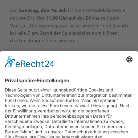
Am
Sonntag, den 16. Juli
ist die Brettspielakademie
mit vor Ort. Um
11.00 Uhr
auf der Bühne mit dem
Vortrag „Die können ja gar nicht würfeln!“ und danach
in Halle 7 am Stand der Spielausleihe zum klönen,
chatten, Fragen beantworten.
Wir freuen uns riesig, dieses Jahr bei der Berlin
Brettspiel Con dabei sein zu dürfen! Hier geht’s zum
Programm:
Berlin Con Programm
. Wir sehen uns in
Berlin!
Datenschutz