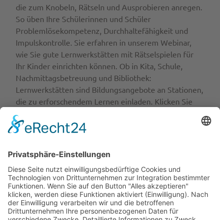
die zum Knobeln, Rätseln und Ausprobieren anregen.
So üben Ihre Schülerinnen und Schüler
Problemlösekompetenz, Durchhaltefähigkeit und
Impulskontrolle. Sie erfahren in unserem Webinar,
wie Sie gute Lernwerkstätten mit Rätselspielen für
Ihr Kinder einrichten können. Ob in Kita, Schule,
Nachmittagsbetreuung und Bibliothek:
Lernwerkstätten sind Bildungsangebote an Stationen,
die zu erforschendem Lernen einladen. Klicken Sie
hier für mehr Infos:
Webinar Gehirnjogging für
Rätselmeister