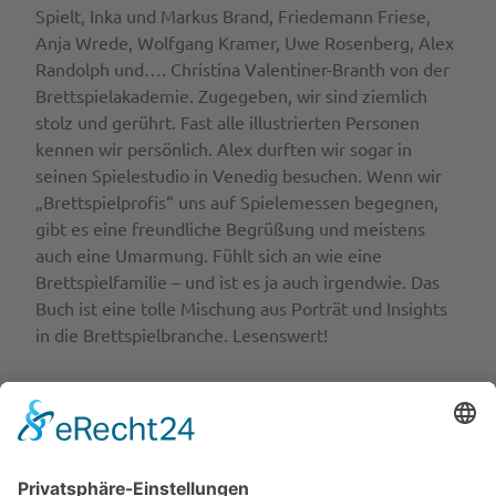
Spielt, Inka und Markus Brand, Friedemann Friese,
Anja Wrede, Wolfgang Kramer, Uwe Rosenberg, Alex
Randolph und…. Christina Valentiner-Branth von der
Brettspielakademie. Zugegeben, wir sind ziemlich
stolz und gerührt. Fast alle illustrierten Personen
kennen wir persönlich. Alex durften wir sogar in
seinen Spielestudio in Venedig besuchen. Wenn wir
„Brettspielprofis“ uns auf Spielemessen begegnen,
gibt es eine freundliche Begrüßung und meistens
auch eine Umarmung. Fühlt sich an wie eine
Brettspielfamilie – und ist es ja auch irgendwie. Das
Buch ist eine tolle Mischung aus Porträt und Insights
in die Brettspielbranche. Lesenswert!
Herausgeberin ist Karin Falkenberg für die Museen
der Stadt Nürnberg, finanziert wurde es vom Verein
Spiel des Jahres e.V.
Hier geht es zum Verlag:
Buch Brettspielprofis