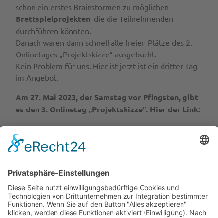
schon ein erstes Brainstormen zu möglichen
Brettspielprojekten
, die die Teilnehmenden
durchführen könnten.
Danach waren dann schnell alle freien Plätze des 2.
Onlinetages „Projektskizze“ ausgebucht.
Kein Problem für uns. Hier ist jetzt ist ein dritter Tag
im Angebot.
Am 27. Mai 2023, der Samstag vor Pfingsten, gibt
es den 3. Onlinetag „Projektskizze“. Hier der Link:
Wir freuen mich riesig über so viel Zuspruch und sind
gespannt auf die Umsetzung der tollen Ideen. Ein
weiterer Onlinetag „Projektpräsentation“ ist in Arbeit
und kriegt bald einen Buchungslink.